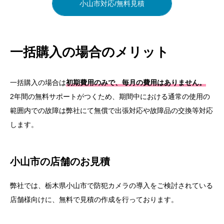
小山市対応/無料見積
徹底した顧客満足度の追求
小山市の個人宅の防犯カメラ導入の流れ
防犯カメラ設置工事の対応エリア
一括購入の場合のメリット
一括購入の場合は
初期費用のみで、毎月の費用はありません。
2年間の無料サポートがつくため、期間中における通常の使用の
範囲内での故障は弊社にて無償で出張対応や故障品の交換等対応
します。
小山市の店舗のお見積
弊社では、栃木県小山市で防犯カメラの導入をご検討されている
店舗様向けに、無料で見積の作成を行っております。