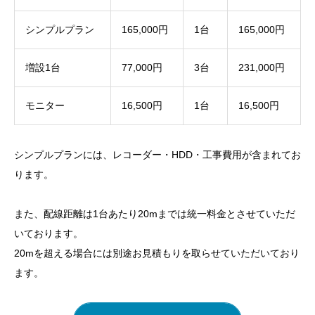
目次
シンプルプラン
165,000円
1台
165,000円
店舗で防犯カメラ更新（リニューアル）のきっかけ
増設1台
77,000円
3台
231,000円
発生していた課題
モニター
16,500円
1台
16,500円
当社の提案
料金例・導入プラン
シンプルプランには、レコーダー・HDD・工事費用が含まれてお
一括買取の場合の料金
ります。
一括購入の場合のメリット
また、配線距離は1台あたり20mまでは統一料金とさせていただ
小山市の店舗のお見積
いております。
安心のアフターフォロー
20mを超える場合には別途お見積もりを取らせていただいており
センドバック方式でなく、出張対応を採用
ます。
アフターサポートとトレーニング