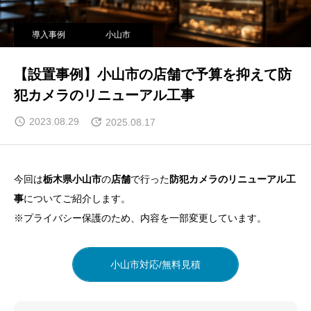
導入事例
小山市
【設置事例】小山市の店舗で予算を抑えて防
犯カメラのリニューアル工事
2023.08.29
2025.08.17
今回は
栃木県小山市
の
店舗
で行った
防犯カメラのリニューアル工
事
についてご紹介します。
※プライバシー保護のため、内容を一部変更しています。
小山市対応/無料見積