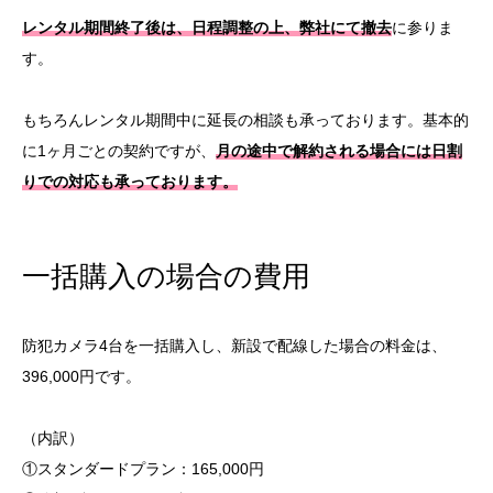
一括購入の場合の費用
レンタル期間終了後は、日程調整の上、弊社にて撤去
に参りま
一括購入の場合のメリット
す。
つくば市の工事現場のお見積
もちろんレンタル期間中に延長の相談も承っております。基本的
安心のアフターフォロー
に1ヶ月ごとの契約ですが、
月の途中で解約される場合には日割
センドバック方式でなく、出張対応を採用
りでの対応も承っております。
アフターサポートとトレーニング
顧客満足度の重視
一括購入の場合の費用
つくば市の工事現場の防犯カメラ導入の流れ
防犯カメラ設置工事の対応エリア
防犯カメラ4台を一括購入し、新設で配線した場合の料金は、
396,000円です。
（内訳）
①スタンダードプラン：165,000円