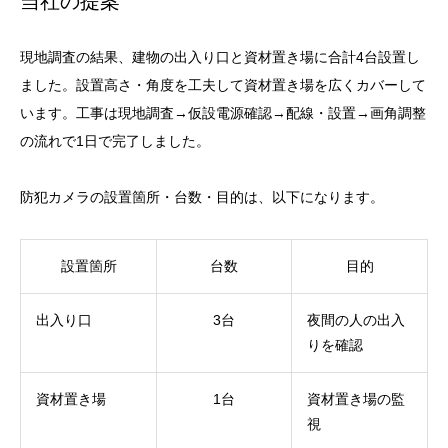
当社の提案
現地調査の結果、建物の出入り口と資材置き場に合計4台設置し
ました。設置高さ・角度を工夫して資材置き場を広くカバーして
います。工事は現地調査→仮設電源確認→配線・設置→画角調整
の流れで1日で完了しました。
防犯カメラの設置箇所・台数・目的は、以下になります。
設置箇所
台数
目的
出入り口
3台
夜間の人の出入
りを確認
資材置き場
1台
資材置き場の監
視