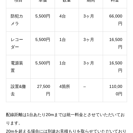
項目
単価
数量
期間
料金
防犯カ
5,500円
4台
3ヶ月
66,000
メラ
円
レコー
5,500円
1台
3ヶ月
16,500
ダー
円
電源装
5,500円
1台
3ヶ月
16,500
置
円
設置&撤
27,500
4箇所
–
110,00
去
円
0円
配線距離は1台あたり20mまでは統一料金とさせていただいてお
ります。
20mを超える場合には別途お見積もりを取らせていただいており