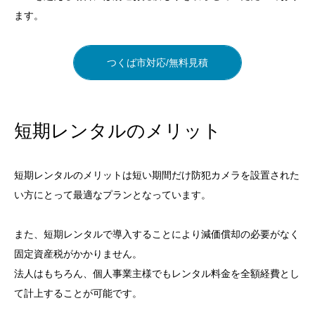
ます。
つくば市対応/無料見積
目次
短期レンタルのメリット
工事現場で防犯カメラ導入のきっかけ
短期レンタルのメリットは短い期間だけ防犯カメラを設置された
発生していた課題
い方にとって最適なプランとなっています。
当社の提案
また、短期レンタルで導入することにより減価償却の必要がなく
料金例・導入プラン
固定資産税がかかりません。
短期レンタルの場合の料金
法人はもちろん、個人事業主様でもレンタル料金を全額経費とし
短期レンタルのメリット
て計上することが可能です。