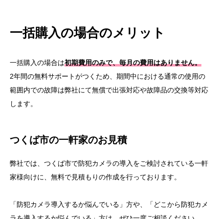
安心のアフターフォロー
センドバック方式でなく、出張対応を採用
一括購入の場合のメリット
アフターサポートとトレーニング
一括購入の場合は
初期費用のみで、毎月の費用はありません。
徹底した顧客満足度の追求
2年間の無料サポートがつくため、期間中における通常の使用の
つくば市の個人宅の防犯カメラ導入の流れ
範囲内での故障は弊社にて無償で出張対応や故障品の交換等対応
防犯カメラ設置工事の対応エリア
します。
つくば市の一軒家のお見積
弊社では、つくば市で防犯カメラの導入をご検討されている一軒
家様向けに、無料で見積もりの作成を行っております。
「防犯カメラ導入するか悩んでいる」方や、「どこから防犯カメ
ラを導入するか悩んでいる」方は、ぜひ一度ご相談ください。