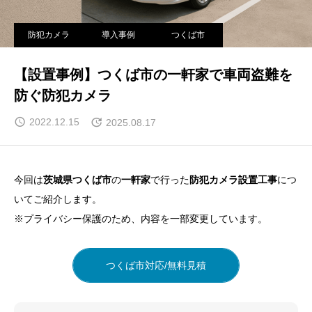
防犯カメラ
導入事例
つくば市
【設置事例】つくば市の​​一軒家で​車両盗難を
防ぐ防犯カメラ
2022.12.15
2025.08.17
今回は
茨城県つくば市
の
一軒家
で行った
防犯カメラ設置工事
につ
いてご紹介します。
※プライバシー保護のため、内容を一部変更しています。
つくば市対応/無料見積