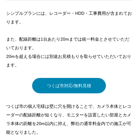
シンプルプランには、レコーダー・HDD・工事費用が含まれてお
ります。
また、配線距離は1台あたり20mまでは統一料金とさせていただ
目次
いております。
20mを超える場合には別途お見積もりを取らせていただいており
一軒家で防犯カメラ導入のきっかけ
ます。
発生していた課題
つくば市対応/無料見積
当社の提案
料金例・導入プラン
つくば市の個人宅様は壁に穴を開けることで、カメラ本体とレコ
一括買取の場合の料金
ーダーの配線距離が短くなり、モニターを設置したい部屋とカメ
一括購入の場合のメリット
ラ本体の距離を20m以内に抑え、弊社の通常料金内での施工が可
能となりました。
つくば市の一軒家のお見積