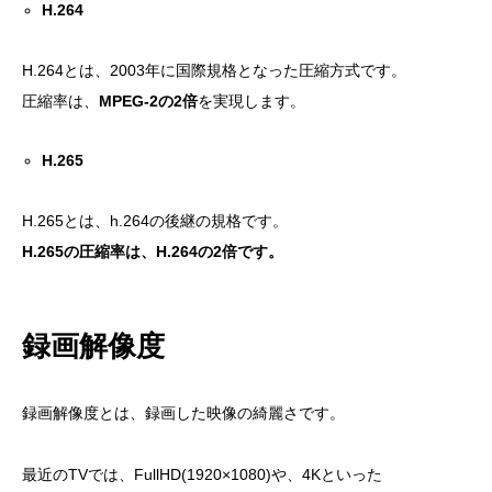
H.264
目次
H.264とは、2003年に国際規格となった圧縮方式です。
録画の期間に係るポイント
圧縮率は、
MPEG-2の2倍
を実現します。
ハードディスクの最大容量
H.265
防犯カメラの設置台数
カメラフレームレート（fps）
H.265とは、h.264の後継の規格です。
H.265の圧縮率は、H.264の2倍です。
圧縮方式
録画解像度
録画解像度
おすすめの録画期間について
まとめ
録画解像度とは、録画した映像の綺麗さです。
最近のTVでは、FullHD(1920×1080)や、4Kといった